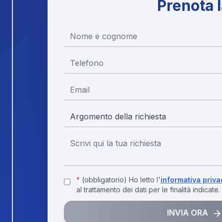
Cookie e
Prenota 
Privacy
GDPR
Compliant
Utilizziamo
cookie
per
migliorare
la
tua
esperienza
di
navigazione,
servire
contenuti
personalizzati
*
(obbligatorio) Ho letto l'
informativa priva
e
al trattamento dei dati per le finalità indicate.
analizzare
il
INVIA ORA
nostro