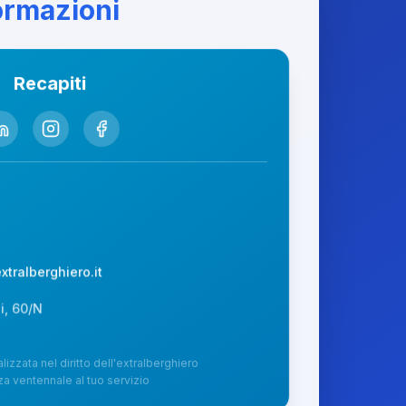
formazioni
Recapiti
tralberghiero.it
i, 60/N
izzata nel diritto dell'extralberghiero
a ventennale al tuo servizio