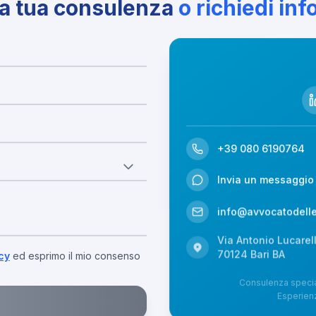
la tua consulenza
o richiedi in
+39 080 6190764
Invia un messaggio
info@avvocatodellex
Via Antonio Lucarell
70124
Bari
BA
cy
ed esprimo il mio consenso
Consulenza special
Esperienz