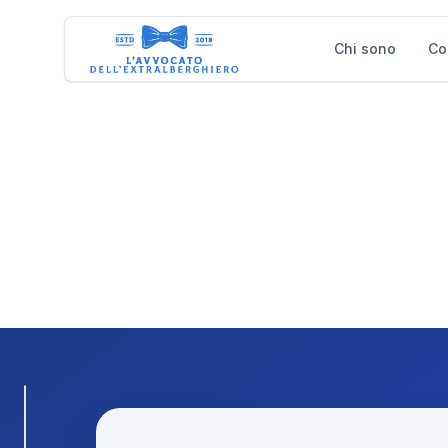
Chi sono
Chi sono
Co
Co
Gestione